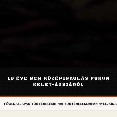
16 ÉVE NEM KÖZÉPISKOLÁS FOKON
KELET-ÁZSIÁRÓL
FŐOLDAL
JAPÁN TÖRTÉNELEM
KÍNAI TÖRTÉNELEM
JAPÁN NYELV
KÍNA